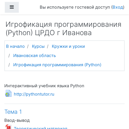
Перейти к основному содержанию
Боковая панель
Вы используете гостевой доступ (
Вход
)
Игрофикация программирования
(Python) ЦРДО г Иванова
В начало
Курсы
Кружки и уроки
Ивановская область
Игрофикация программирования (Python)
Тематический план
Общее
Интерактивный учебник языка Python
Гиперссылка
http://pythontutor.ru
Тема 1
Ввод-вывод
Файл
Теоретический материал