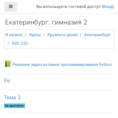
Перейти к основному содержанию
Боковая панель
Вы используете гостевой доступ (
Вход
)
Екатеринбург: гимназия 2
В начало
Курсы
Кружки и уроки
Екатеринбург
Екб: LS2
Тематический план
Общее
Книга
Решение задач на языке программирования Python
Ре
Тема 2
Не доступен