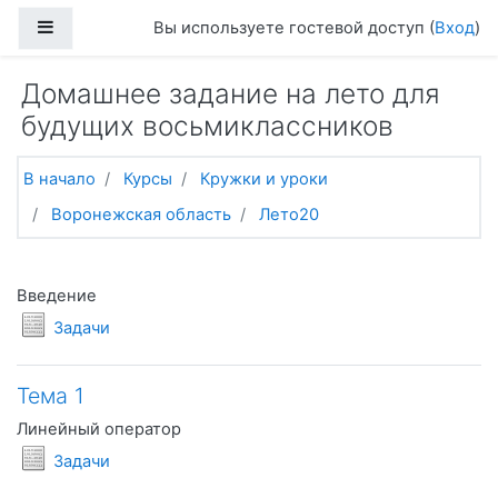
Перейти к основному содержанию
Боковая панель
Вы используете гостевой доступ (
Вход
)
Домашнее задание на лето для
будущих восьмиклассников
В начало
Курсы
Кружки и уроки
Воронежская область
Лето20
Тематический план
Общее
Введение
Условия задач
Задачи
Тема 1
Линейный оператор
Условия задач
Задачи