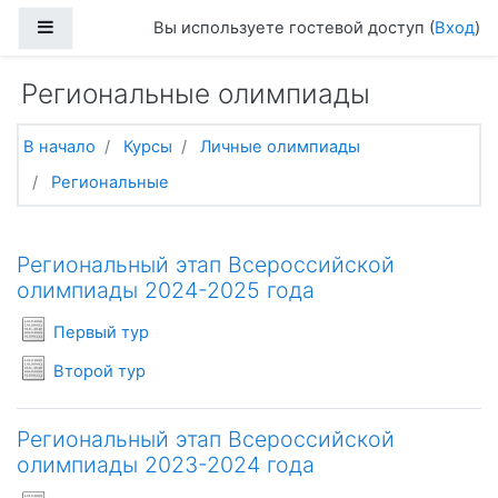
Перейти к основному содержанию
Боковая панель
Вы используете гостевой доступ (
Вход
)
Региональные олимпиады
В начало
Курсы
Личные олимпиады
Региональные
Тематический план
Региональный этап Всероссийской
олимпиады 2024-2025 года
Условия задач
Первый тур
Условия задач
Второй тур
Региональный этап Всероссийской
олимпиады 2023-2024 года