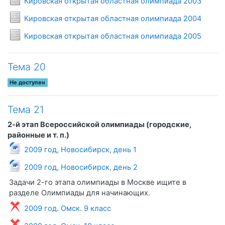
Кировская открытая областная олимпиада 2003
Условия з
Кировская открытая областная олимпиада 2004
Условия з
Кировская открытая областная олимпиада 2005
Тема 20
Не доступен
Тема 21
2-й этап Всероссийской олимпиады (городские,
районные и т. п.)
Файл
2009 год, Новосибирск, день 1
Файл
2009 год, Новосибирск, день 2
Задачи 2-го этапа олимпиады в Москве ищите в
разделе Олимпиады для начинающих.
Файл
2009 год. Омск. 9 класс
Файл