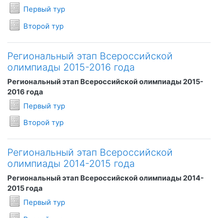
Условия задач
Первый тур
Условия задач
Второй тур
Региональный этап Всероссийской
олимпиады 2015-2016 года
Региональный этап Всероссийской олимпиады 2015-
2016 года
Условия задач
Первый тур
Условия задач
Второй тур
Региональный этап Всероссийской
олимпиады 2014-2015 года
Региональный этап Всероссийской олимпиады 2014-
2015 года
Условия задач
Первый тур
Условия задач