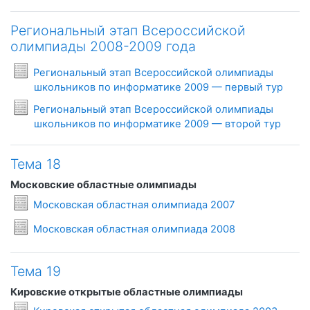
Региональный этап Всероссийской
олимпиады 2008-2009 года
Региональный этап Всероссийской олимпиады
Условия 
школьников по информатике 2009 — первый тур
Региональный этап Всероссийской олимпиады
Условия з
школьников по информатике 2009 — второй тур
Тема 18
Московские областные олимпиады
Условия задач
Московская областная олимпиада 2007
Условия задач
Московская областная олимпиада 2008
Тема 19
Кировские открытые областные олимпиады
Условия з