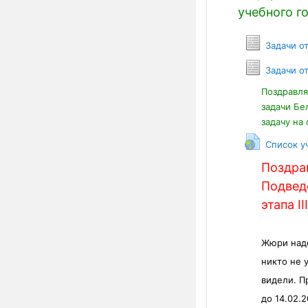
учебного го
Задачи о
Задачи о
Поздравл
задачи Бе
задачу на 
Список у
Поздра
Подвед
этапа I
Жюри наде
никто не 
видели. П
до 14.02.