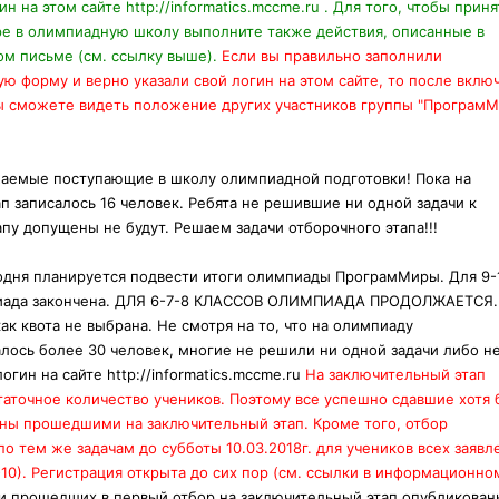
ин на этом сайте http://informatics.mccme.ru . Для того, чтобы приня
ре в олимпиадную школу выполните также действия, описанные в
м письме (см. ссылку выше).
Если вы правильно заполнили
ю форму и верно указали свой логин на этом сайте, то после вклю
 вы сможете видеть положение других участников группы "Програм
аемые поступающие в школу олимпиадной подготовки! Пока на
п записалось 16 человек. Ребята не решившие ни одной задачи к
пу допущены не будут. Решаем задачи отборочного этапа!!!
одня планируется подвести итоги олимпиады ПрограмМиры. Для 9-
иада закончена. ДЛЯ 6-7-8 КЛАССОВ ОЛИМПИАДА ПРОДОЛЖАЕТСЯ.
как квота не выбрана. Не смотря на то, что на олимпиаду
лось более 30 человек, многие не решили ни одной задачи либо н
огин на сайте http://informatics.mccme.ru
На заключительный этап
аточное количество учеников. Поэтому все успешно сдавшие хотя 
ены прошедшими на заключительный этап. Кроме того, отбор
о тем же задачам до субботы 10.03.2018г. для учеников всех заяв
9-10). Регистрация открыта до сих пор (см. ссылки в информационно
и прошедших в первый отбор на заключительный этап опубликован