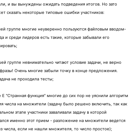
ли, и вы вынуждены ожидать подведения итогов. Но зато
т сказать некоторые типовые ошибки участников:
шей группе многие неуверенно пользуются файловым вводом-
да и среди лидеров есть такие, которые забывали его
ировать;
шей группе невнимательно читают условие задачи, не верно
фразы! Очень многие забыли точку в конце предложения.
адача не проходила тесты;
че E "Странная функция" многие до сих пор не уяснили алгоритм
я числа на множители (задачу было решено включить, так как
альном этапе участники заваливали задачу в которой
ался именно этот прием - разложение на множители ведется
из числа, если не нашли множителя, то число простое);