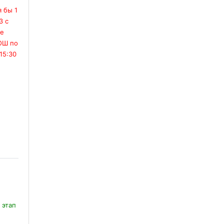
 бы 1
3 с
ие
ОШ по
15:30
ач
 этап