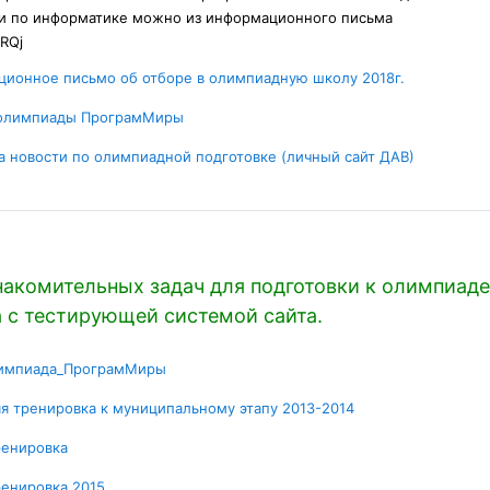
и по информатике можно из информационного письма
RRQj
Гиперссылк
ионное письмо об отборе в олимпиадную школу 2018г.
Гиперссылка
 олимпиады ПрограмМиры
Гиперссыл
а новости по олимпиадной подготовке (личный сайт ДАВ)
акомительных задач для подготовки к олимпиаде
 с тестирующей системой сайта.
Условия задач
импиада_ПрограмМиры
Условия задач
я тренировка к муниципальному этапу 2013-2014
Условия задач
ренировка
Условия задач
ренировка 2015