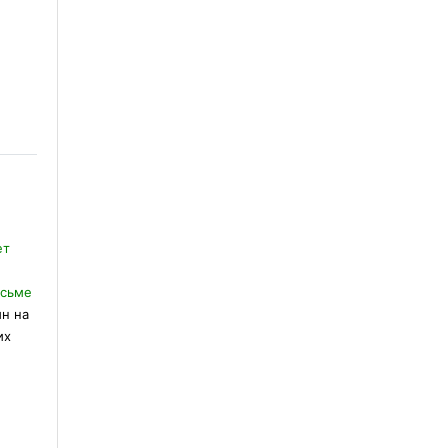
овия задач
ет
исьме
ин на
их