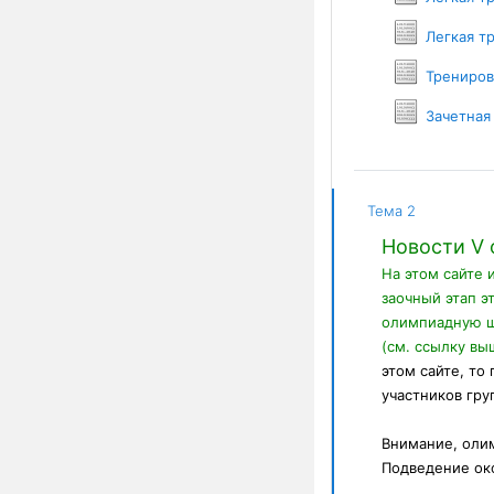
Легкая т
Трениров
Зачетная
Текущая тема
Тема 2
Новости V
На этом сайте и
заочный этап э
олимпиадную ш
(см. ссылку вы
этом сайте, то
участников гр
Внимание, олим
Подведение око