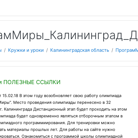
 содержанию
амМиры_Калининград_
ы
Кружки и уроки
Калининградская область
Програм
еский план
и ПОЛЕЗНЫЕ ССЫЛКИ
т 15.02.18 В этом году возобновляет свою работу олимпиада
иры". Место проведения олимпиады перенесено в 32
г. Калининграда Дистанционный этап будет проходить на этом
импиада будет одновременно являться отборочным этапом в
импиадного программиирования. Для тренировки можно
ать материалы прошлых лет. Для работы на сайте нужно
ироваться. Ознакомиться с программой школы олимпиадной