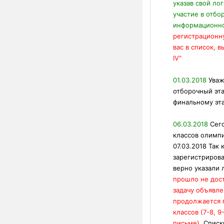
указав свой лог
участие в отбо
информационно
регистрационну
вас в список,
IV"
01.03.2018
Уваж
отборочный эта
финальному эта
06.03.2018
Сег
классов олимп
07.03.2018 Так 
зарегистрирова
верно указали л
прошло не дост
задачу объявл
продолжается п
классов (7-8, 
письме).
Списк