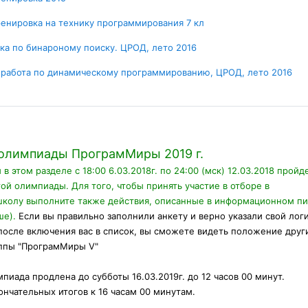
Условия задач
ренировка на технику программирования 7 кл
Условия задач
ка по бинароному поиску. ЦРОД, лето 2016
Усл
 работа по динамическому программированию, ЦРОД, лето 2016
 олимпиады ПрограмМиры 2019 г.
 в этом разделе с 18:00 6.03.2018г. по 24:00 (мск) 12.03.2018 пройд
той олимпиады. Для того, чтобы принять участие в отборе в
колу выполните также действия, описанные в информационном п
ше).
Если вы правильно заполнили анкету и верно указали свой лог
 после включения вас в список, вы сможете видеть положение друг
уппы "ПрограмМиры V"
пиада продлена до субботы 16.03.2019г. до 12 часов 00 минут.
нчательных итогов к 16 часам 00 минутам.