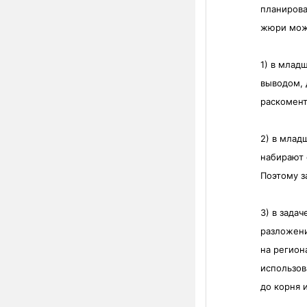
планирова
жюри може
1) в млад
выводом, 
раскомент
2) в млад
набирают 
Поэтому з
3) в зада
разложени
на регион
использов
до корня 