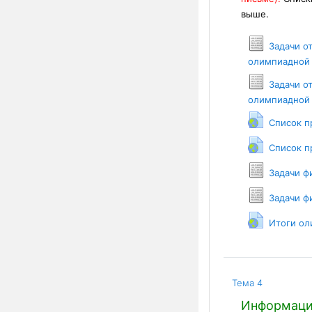
выше.
Задачи о
олимпиадной 
Задачи о
олимпиадной 
Список п
Список п
Задачи ф
Задачи ф
Итоги ол
Тема 4
Информация