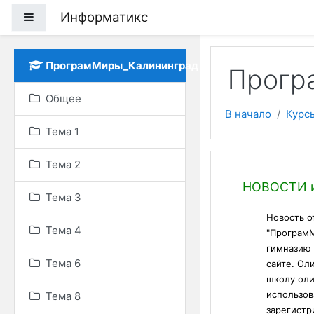
Перейти к основному
Информатикс
Боковая панель
ПрограмМиры_Калининград
Прогр
Общее
В начало
Курс
Тема 1
Тема 2
Тематич
Общее
НОВОСТИ 
Тема 3
Новость о
Тема 4
"ПрограмМ
гимназию 
Тема 6
сайте. Ол
школу ол
использов
Тема 8
зарегистр