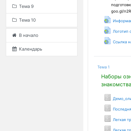
подготовк
Тема 9
goo.gl/n2
Тема 10
Информац
Логотип
В начало
Ссылка н
Календарь
Тема 1
Наборы озн
знакомства
Демо_ол
Последня
Легкая т
Легкая т