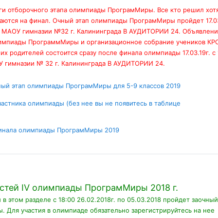
ги отборочного этапа олимпиады ПрограмМиры. Все кто решил хотя
аются на финал. Очный этап олимпиады ПрограмМиры пройдет 17.0
 в МАОУ гимназии №32 г. Калининграда В АУДИТОРИИ 24. Объявлен
лимпиады ПрограммМиры и организационное собрание учеников КР
их родителей состоится сразу после финала олимпиады 17.03.19г. c 
У гимназии № 32 г. Калининграда В АУДИТОРИИ 24.
Условия зад
ый этап олимпиады ПрограмМиры для 5-9 классов 2019
частника олимпиады (без нее вы не появитесь в таблице
иперссылка
Условия задач
инала олимпиады ПрограмМиры 2019
стей IV олимпиады ПрограмМиры 2018 г.
 в этом разделе с 18:00 26.02.2018г. по 05.03.2018 пройдет заочный
. Для участия в олимпиаде обязательно зарегистрируйтесь на нее