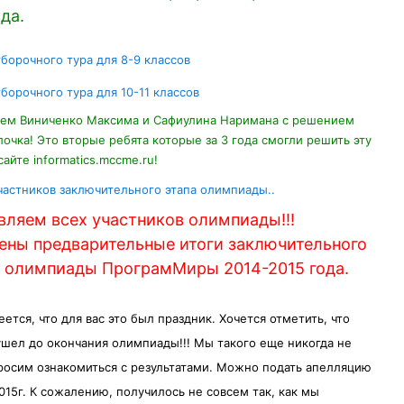
да.
Условия задач
тборочного тура для 8-9 классов
Условия задач
тборочного тура для 10-11 классов
яем Виниченко Максима и Сафиулина Наримана с решением
лочка! Это вторые ребята которые за 3 года смогли решить эту
сайте informatics.mccme.ru!
Гиперссылка
частников заключительного этапа олимпиады..
вляем всех участников олимпиады!!!
ены предварительные итоги заключительного
II олимпиады ПрограмМиры 2014-2015 года.
ется, что для вас это был праздник. Хочется отметить, что
ушел до окончания олимпиады!!! Мы такого еще никогда не
росим ознакомиться с результатами. Можно подать апелляцию
2015г. К сожалению, получилось не совсем так, как мы