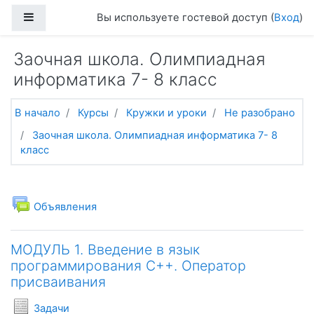
Перейти к основному содержанию
Боковая панель
Вы используете гостевой доступ (
Вход
)
Заочная школа. Олимпиадная
информатика 7- 8 класс
В начало
Курсы
Кружки и уроки
Не разобрано
Заочная школа. Олимпиадная информатика 7- 8
класс
Тематический план
Общее
Форум
Объявления
МОДУЛЬ 1. Введение в язык
программирования С++. Оператор
присваивания
Условия задач
Задачи