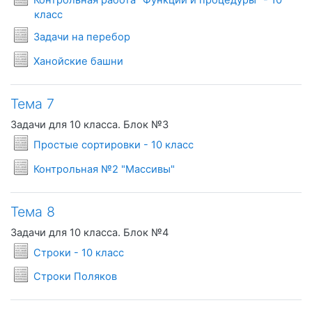
Контрольная работа "Функции и процедуры" - 10
Условия задач
класс
Условия задач
Задачи на перебор
Условия задач
Ханойские башни
Тема 7
Задачи для 10 класса. Блок №3
Условия задач
Простые сортировки - 10 класс
Условия задач
Контрольная №2 "Массивы"
Тема 8
Задачи для 10 класса. Блок №4
Условия задач
Строки - 10 класс
Условия задач
Строки Поляков