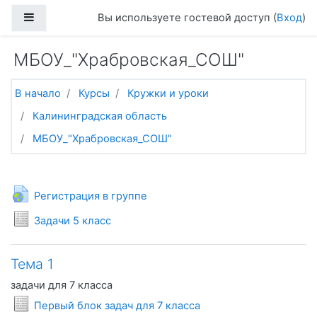
Перейти к основному содержанию
Боковая панель
Вы используете гостевой доступ (
Вход
)
МБОУ_"Храбровская_СОШ"
В начало
Курсы
Кружки и уроки
Калининградская область
МБОУ_"Храбровская_СОШ"
Тематический план
Общее
Гиперссылка
Регистрация в группе
Условия задач
Задачи 5 класс
Тема 1
задачи для 7 класса
Условия задач
Первый блок задач для 7 класса