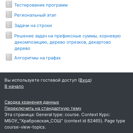
Условия задач
Тестирование программ
Условия задач
Региональный этап
Условия задач
Задачи на строки
Решение задач на префиксные суммы, корневую
декомпозицию, дерево отрезков, декартово
Условия задач
дерево
Условия задач
Алгоритмы на графах
Вы используете гостевой доступ (
Вход
)
В начало
Сводка хранения данных
Переключить на стандартную тему
Эта страница: General type: course. Context Курс:
МБОУ_"Храбровская_СОШ" (context id 82465). Page type
course-view-topics.