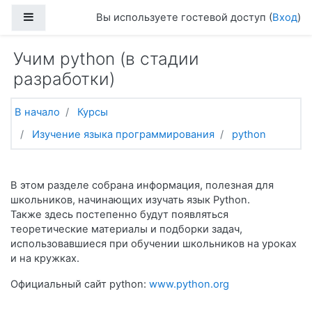
Перейти к основному содержанию
Боковая панель
Вы используете гостевой доступ (
Вход
)
Учим python (в стадии
разработки)
В начало
Курсы
Изучение языка программирования
python
Тематический план
Общее
В этом разделе собрана информация, полезная для
школьников, начинающих изучать язык Python.
Также здесь постепенно будут появляться
теоретические материалы и подборки задач,
использовавшиеся при обучении школьников на уроках
и на кружках.
Официальный сайт python:
www.python.org