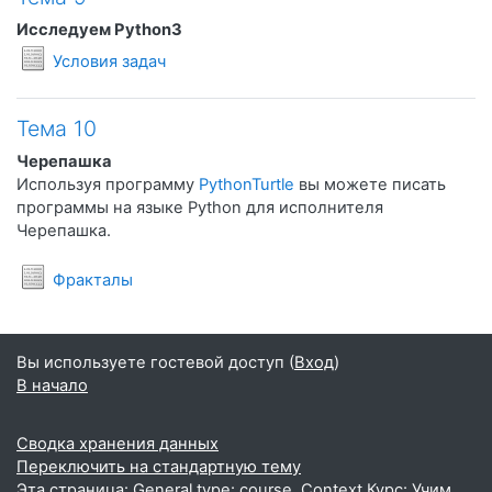
Исследуем Python3
Условия задач
Тема 10
Черепашка
Используя программу
PythonTurtle
вы можете писать
программы на языке Python для исполнителя
Черепашка.
Условия задач
Фракталы
Вы используете гостевой доступ (
Вход
)
В начало
Сводка хранения данных
Переключить на стандартную тему
Эта страница: General type: course. Context Курс: Учим