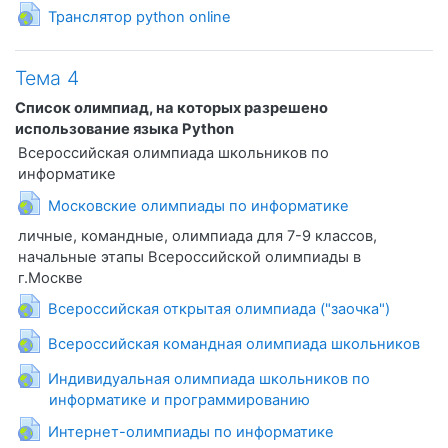
Гиперссылка
Транслятор python online
Тема 4
Список олимпиад, на которых разрешено
использование языка Python
Всероссийская олимпиада школьников по
информатике
Гиперссылка
Московские олимпиады по информатике
личные, командные, олимпиада для 7-9 классов,
начальные этапы Всероссийской олимпиады в
г.Москве
Гиперссылк
Всероссийская открытая олимпиада ("заочка")
Гиперс
Всероссийская командная олимпиада школьников
Индивидуальная олимпиада школьников по
Гиперссылка
информатике и программированию
Гиперссылка
Интернет-олимпиады по информатике