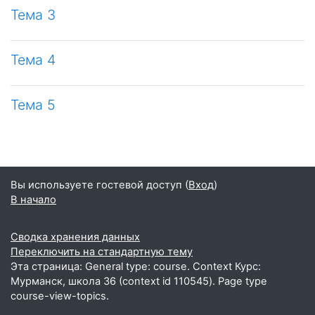
Тема 3
Тема 4
Тема 5
Вы используете гостевой доступ (
Вход
)
В начало
Сводка хранения данных
Переключить на стандартную тему
Эта страница: General type: course. Context Курс:
Мурманск, школа 36 (context id 110545). Page type
course-view-topics.