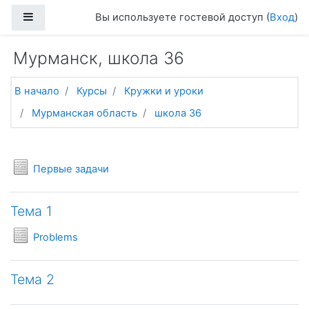
Перейти к основному содержанию
Боковая панель
Вы используете гостевой доступ (
Вход
)
Мурманск, школа 36
В начало
Курсы
Кружки и уроки
Мурманская область
школа 36
Тематический план
Общее
Условия задач
Первые задачи
Тема 1
Условия задач
Problems
Тема 2