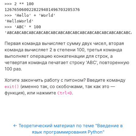
>>>
2
**
100
1267650600228229401496703205376
>>>
'Hello'
+
'World'
'HelloWorld'
>>>
'ABC'
*
100
'ABCABCABCABCABCABCABCABCABCABCABCABCABCABCABCABCABCAB
Первая команда вычисляет сумму двух чисел, вторая
команда вычисляет 2 в степени 100, третья команда
выполняет операцию конкатенации для строк, а
четвертая команда печатает строку 'ABC', повторенную
100 раз.
Хотите закончить работу с питоном? Введите команду
(именно так, со скобочками, так как это —
exit()
функция), или нажмите
.
Ctrl+D
← Теоретический материал по теме "Введение в 
язык программирования Python"