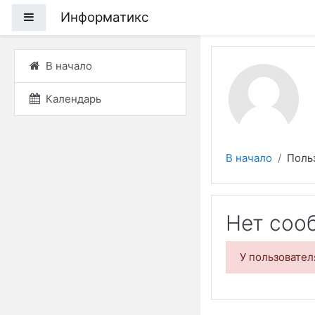
Перейти к основному
Информатикс
Боковая панель
В начало
Календарь
В начало
Поль
Нет соо
У пользовате