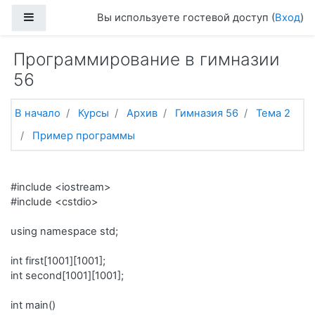
Перейти к основному содержанию
Боковая панель
Вы используете гостевой доступ (
Вход
)
Программирование в гимназии
56
В начало
Курсы
Архив
Гимназия 56
Тема 2
Пример программы
#include <iostream>
#include <cstdio>
using namespace std;
int first[1001][1001];
int second[1001][1001];
int main()