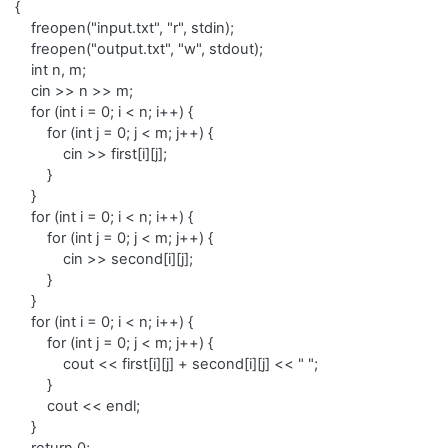
{
freopen("input.txt", "r", stdin);
freopen("output.txt", "w", stdout);
int n, m;
cin >> n >> m;
for (int i = 0; i < n; i++) {
for (int j = 0; j < m; j++) {
cin >> first[i][j];
}
}
for (int i = 0; i < n; i++) {
for (int j = 0; j < m; j++) {
cin >> second[i][j];
}
}
for (int i = 0; i < n; i++) {
for (int j = 0; j < m; j++) {
cout << first[i][j] + second[i][j] << " ";
}
cout << endl;
}