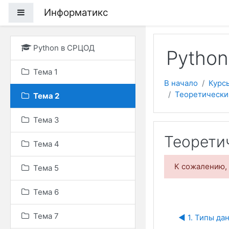
Перейти к основному
Информатикс
Боковая панель
Python в СРЦОД
Pytho
Тема 1
В начало
Курс
Теоретический
Тема 2
Тема 3
Теоретич
Тема 4
К сожалению, 
Тема 5
Тема 6
Тема 7
◀︎ 1. Типы д