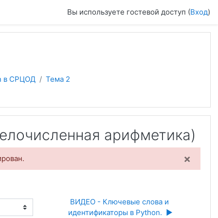
Вы используете гостевой доступ (
Вход
)
n в СРЦОД
Тема 2
 целочисленная арифметика)
×
ирован.
ВИДЕО - Ключевые слова и 
идентификаторы в Python.  ▶︎