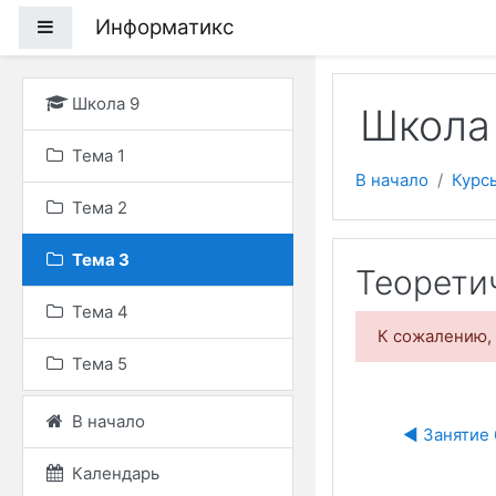
Перейти к основному
Информатикс
Боковая панель
Школа 9
Школа
Тема 1
В начало
Курс
Тема 2
Тема 3
Теоретич
Тема 4
К сожалению, 
Тема 5
В начало
◀︎ Занятие 
Календарь