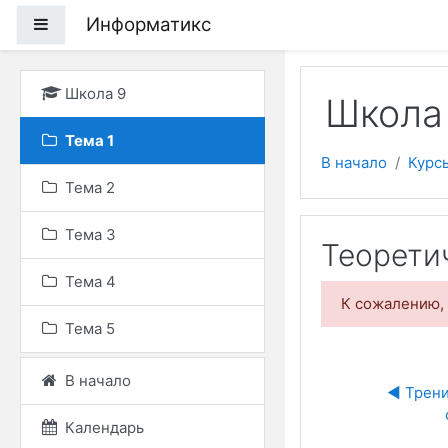
Перейти к основному
Информатикс
Боковая панель
Школа 9
Школа
Тема 1
В начало
Курс
Тема 2
Тема 3
Теорети
Тема 4
К сожалению, 
Тема 5
В начало
◀︎ Трен
Календарь