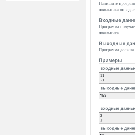
Напишите программу
школьника определя
Входные данн
Программа получает
школьника.
Выходные да
Программа должна 
Примеры
входные данны
11

выходные данн
входные данны
3

выходные данн