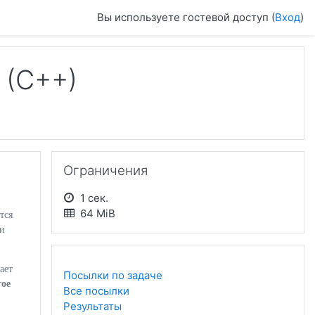
Вы используете гостевой доступ (
Вход
)
 (C++)
Пропустить Ограничения
Ограничения
1 сек.
64 MiB
тся
чи
ает
Посылки по задаче
гое
Все посылки
Результаты