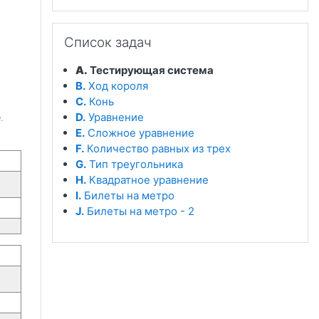
Пропустить Список задач
Список задач
A.
Тестирующая система
B.
Ход короля
C.
Конь
D.
Уравнение
.
E.
Сложное уравнение
F.
Количество равных из трех
G.
Тип треугольника
H.
Квадратное уравнение
I.
Билеты на метро
J.
Билеты на метро - 2