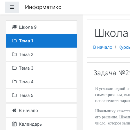
Перейти к основному
Информатикс
Боковая панель
Школа 9
Школа 
Тема 1
В начало
Курс
Тема 2
Тема 3
Задача №2
Тема 4
В условии одной из
Тема 5
симметричным, выв
используются зара
В начало
Школьнику кажется,
его решение. Школь
число, которое зап
Календарь