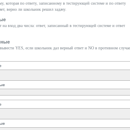
, которая по ответу, записанному в тестирующей системе и по ответу
ет, верно ли школьник решил задачу.
ые
 на вход два числа: ответ, записанный в тестирующей системе и ответ
нные
вывести YES, если школьник дал верный ответ и NO в противном случае
е
ые
е
ые