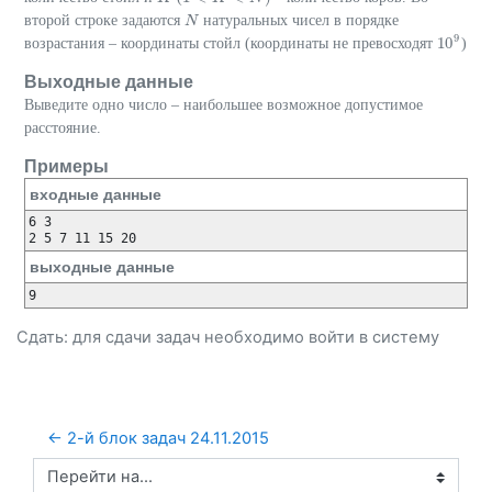
второй строке задаются
натуральных чисел в порядке
N
N
9
10
возрастания – координаты стойл (координаты не превосходят
)
10
9
Выходные данные
Выведите одно число – наибольшее возможное допустимое
расстояние.
Примеры
входные данные
6 3

выходные данные
Сдать: для сдачи задач необходимо
войти
в систему
← 2-й блок задач 24.11.2015
Перейти на...