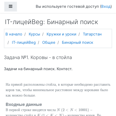
Перейти к основному содержанию
Боковая панель
Вы используете гостевой доступ (
Вход
)
IT-лицейBeg: Бинарный поиск
В начало
Курсы
Кружки и уроки
Татарстан
IT-лицейBeg
Общее
Бинарный поиск
Задача №1. Коровы - в стойла
Задачи на бинарный поиск. Контест.
На прямой расположены стойла, в которые необходимо расставить
коров так, чтобы минимальное расcтояние между коровами было
как можно больше.
Входные данные
(
2
<
<
10001
)
В первой строке вводятся числа
–
N
N
(
2
<
N
<
N
10001
)
1
<
<
)
количество стойл и
(
– количество коров. Во
K
K
1
<
K
<
K
N
)
N