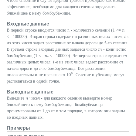
Чтобы спасение в случае ядерной тревоги проходило как можно
эффективнее, необходимо для каждого селения определить
ближайшее к нему бомбоубежище.
Входные данные
В первой строке вводится число n - количество селений (1 <=
n
n
<= 100000). Вторая строка содержит n различных целых чисел,
-е
i
i
из этих чисел задает расстояние от начала дороги до
-го селения.
i
i
В третьей строке входных данных задается число
- количество
m
m
бомбоубежищ (1 <=
<= 100000). Четвертая строка содержит
m
m
m
m
различных целых чисел,
-е из этих чисел задает расстояние от
i
i
начала дороги до
-го бомбоубежища. Все расстояния
i
i
9
10
положительны и не превышают
. Селение и убежище могут
10
9
располагаться в одной точке.
Выходные данные
Выведите
чисел - для каждого селения выведите номер
n
n
ближайшего к нему бомбоубежища. Бомбоубежища
пронумерованы от 1 до
в том порядке, в котором они заданы
m
m
во входных данных.
Примеры
входные данные