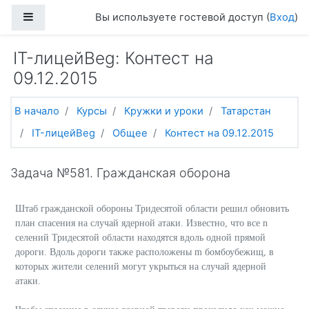
Перейти к основному содержанию
Боковая панель
Вы используете гостевой доступ (
Вход
)
IT-лицейBeg: Контест на
09.12.2015
В начало
Курсы
Кружки и уроки
Татарстан
IT-лицейBeg
Общее
Контест на 09.12.2015
Задача №581. Гражданская оборона
Штаб гражданской обороны Тридесятой области решил обновить
план спасения на случай ядерной атаки. Известно, что все n
селений Тридесятой области находятся вдоль одной прямой
дороги. Вдоль дороги также расположены m бомбоубежищ, в
которых жители селений могут укрыться на случай ядерной
атаки.