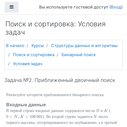
Перейти к основному содержанию
Боковая панель
Вы используете гостевой доступ (
Вход
)
Поиск и сортировка: Условия
задач
В начало
Курсы
Структуры данных и алгоритмы
Поиск и сортировка
Бинарный поиск
Условия задач
Задача №2. Приближенный двоичный поиск
Реализуйте алгоритм приближенного бинарного поиска.
Входные данные
В первой строке входных данных содержатся числа
и
(
N
N
K
K
0
<
,
<
100
001
). Во второй строке задаются
чисел
0
<
N
,
N
K
<
100
K
001
N
N
первого массива, отсортированного по неубыванию, а в третьей