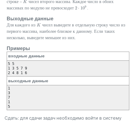
строке –
чисел второго массива. Каждое число в обоих
K
K
9
2
⋅
10
массивах по модулю не превосходит
.
2
⋅
10
9
Выходные данные
Для каждого из
чисел выведите в отдельную строку число из
K
K
первого массива, наиболее близкое к данному. Если таких
несколько, выведите меньшее из них.
Примеры
входные данные
5 5

1 3 5 7 9 

2 4 8 1 6 
выходные данные
1

3

7

1

5
Сдать: для сдачи задач необходимо
войти
в систему