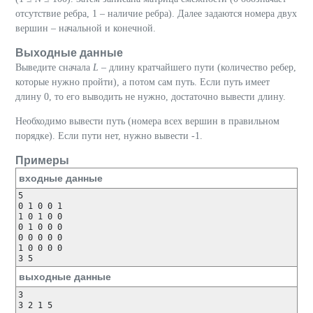
отсутствие ребра, 1 – наличие ребра). Далее задаются номера двух
вершин – начальной и конечной.
Выходные данные
Выведите сначала
L
– длину кратчайшего пути (количество ребер,
которые нужно пройти), а потом сам путь. Если путь имеет
длину 0, то его выводить не нужно, достаточно вывести длину.
Необходимо вывести путь (номера всех вершин в правильном
порядке). Если пути нет, нужно вывести -1.
Примеры
входные данные
5

0 1 0 0 1

1 0 1 0 0

0 1 0 0 0

0 0 0 0 0

1 0 0 0 0

3 5
выходные данные
3

3 2 1 5