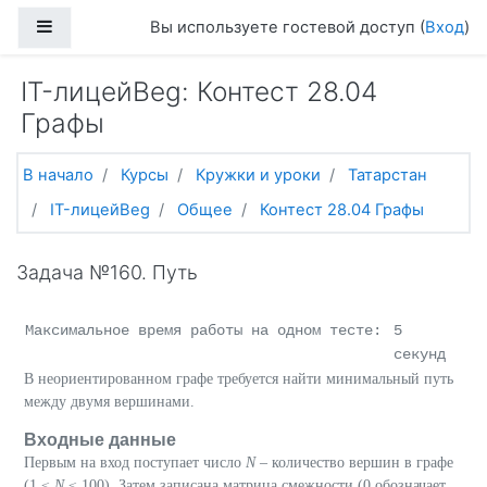
Перейти к основному содержанию
Боковая панель
Вы используете гостевой доступ (
Вход
)
IT-лицейBeg: Контест 28.04
Графы
В начало
Курсы
Кружки и уроки
Татарстан
IT-лицейBeg
Общее
Контест 28.04 Графы
Задача №160. Путь
Максимальное время работы на одном тесте:
5
секунд
В неориентированном графе требуется найти минимальный путь
между двумя вершинами.
Входные данные
Первым на вход поступает число
N
– количество вершин в графе
(1 ≤
N
≤ 100). Затем записана матрица смежности (0 обозначает