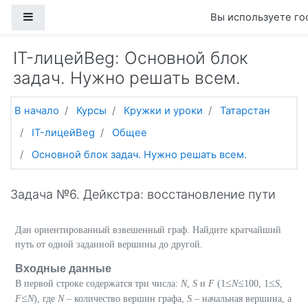
Перейти к основному содержанию
Боковая панель
Вы используете го
IT-лицейBeg: Основной блок
задач. Нужно решать всем.
В начало
Курсы
Кружки и уроки
Татарстан
IT-лицейBeg
Общее
Основной блок задач. Нужно решать всем.
Задача №6. Дейкстра: восстановление пути
Дан ориентированный взвешенный граф. Найдите кратчайший
путь от одной заданной вершины до другой.
Входные данные
≤
≤
≤
В первой строке содержатся три числа:
N
,
S
и
F
(1
N
100, 1
S
,
≤
F
N
), где
N
– количество вершин графа,
S
– начальная вершина, а