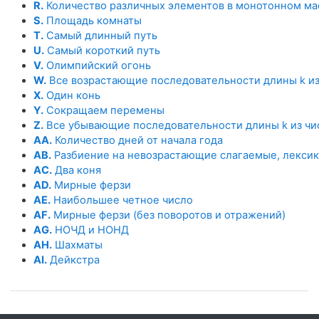
R.
Количество различных элементов в монотонном ма
S.
Площадь комнаты
T.
Самый длинный путь
U.
Самый короткий путь
V.
Олимпийский огонь
W.
Все возрастающие последовательности длины k из 
X.
Один конь
Y.
Сокращаем перемены
Z.
Все убывающие последовательности длины k из чис
AA.
Количество дней от начала года
AB.
Разбиение на невозрастающие слагаемые, лекси
AC.
Два коня
AD.
Мирные ферзи
AE.
Наибольшее четное число
AF.
Мирные ферзи (без поворотов и отражений)
AG.
НОЧД и НОНД
AH.
Шахматы
AI.
Дейкстра