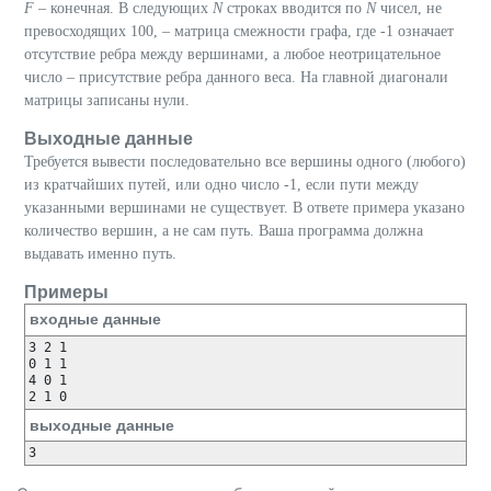
F –
конечная. В следующих
N
строках вводится по
N
чисел, не
превосходящих 100, – матрица смежности графа, где -1 означает
отсутствие ребра между вершинами, а любое неотрицательное
число – присутствие ребра данного веса. На главной диагонали
матрицы записаны нули.
Выходные данные
Требуется вывести последовательно все вершины одного (любого)
из кратчайших путей, или одно число -1, если пути между
указанными вершинами не существует. В ответе примера указано
количество вершин, а не сам путь. Ваша программа должна
выдавать именно путь.
Примеры
входные данные
3 2 1

0 1 1

4 0 1

2 1 0
выходные данные
3