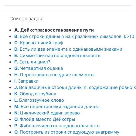
Пропустить Список задач
Список задач
A.
Дейкстра: восстановление пути
B.
Все строки длины n из k различных символов, k>10
C.
Красно-синий граф
D.
Есть ли два элемента с одинаковыми знаками
E.
Симметричная последовательность
F.
Есть ли цикл?
G.
Четвертная оценка
H.
Переставить соседние элементы
I.
Заправки
J.
Все двоичные строки длины n, содержащие ровно 
K.
Обход в глубину
L.
Благозвучное слово
M.
Все перестановки заданной длины
N.
Циклический сдвиг вправо
O.
Флойд вместо Дейкстры
P.
Фибоначчиева последовательность
Q.
Построить из строки следующую анаграмму