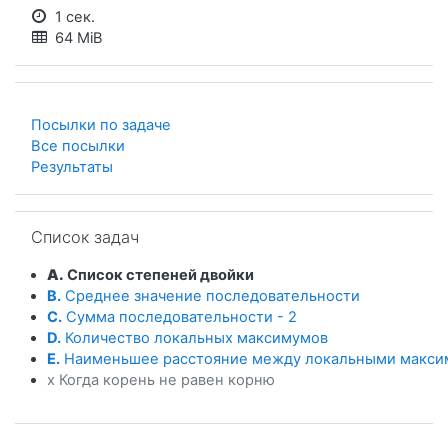
1 сек.
64 MiB
Посылки по задаче
Все посылки
Результаты
Пропустить Список задач
Список задач
A.
Список степеней двойки
B.
Среднее значение последовательности
C.
Сумма последовательности - 2
D.
Количество локальных максимумов
E.
Наименьшее расстояние между локальными макс
x Когда корень не равен корню