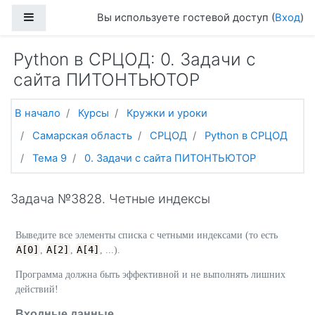
Перейти к основному содержанию
Боковая панель
Вы используете гостевой доступ (
Вход
)
Python в СРЦОД: 0. Задачи с
сайта ПИТОНТЬЮТОР
В начало
Курсы
Кружки и уроки
Самарская область
СРЦОД
Python в СРЦОД
Тема 9
0. Задачи с сайта ПИТОНТЬЮТОР
Задача №3828. Четные индексы
Выведите все элементы списка с четными индексами (то есть
A[0]
A[2]
A[4]
,
,
, ...).
Программа должна быть эффективной и не выполнять лишних
действий!
Входные данные