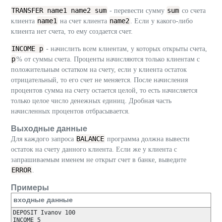
TRANSFER name1 name2 sum
sum
- перевести сумму
со счета
name1
name2
клиента
на счет клиента
. Если у какого-либо
клиента нет счета, то ему создается счет.
INCOME p
- начислить всем клиентам, у которых открыты счета,
p
% от суммы счета. Проценты начисляются только клиентам с
положительным остатком на счету, если у клиента остаток
отрицательный, то его счет не меняется. После начисления
процентов сумма на счету остается целой, то есть начисляется
только целое число денежных единиц. Дробная часть
начисленных процентов отбрасывается.
Выходные данные
BALANCE
Для каждого запроса
программа должна вывести
остаток на счету данного клиента. Если же у клиента с
запрашиваемым именем не открыт счет в банке, выведите
ERROR
.
Примеры
входные данные
DEPOSIT Ivanov 100

INCOME 5
