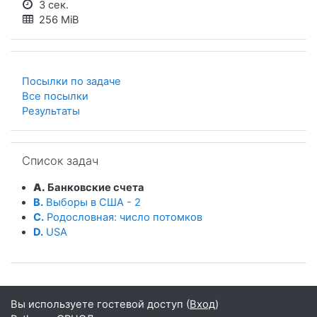
3 сек.
256 MiB
Посылки по задаче
Все посылки
Результаты
Пропустить Список задач
Список задач
A.
Банковские счета
B.
Выборы в США - 2
C.
Родословная: число потомков
D.
USA
Вы используете гостевой доступ (
Вход
)