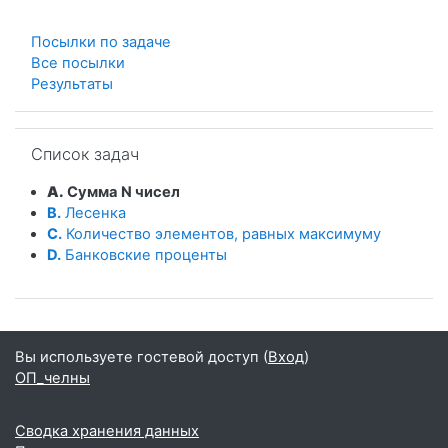
Посылки по задаче
Все посылки
Результаты
Пропустить Список задач
Список задач
A.
Сумма N чисел
B.
Лесенка
C.
Количество элементов, равных максимуму
D.
Банковские проценты
Вы используете гостевой доступ (
Вход
)
ОП_челны
Сводка хранения данных