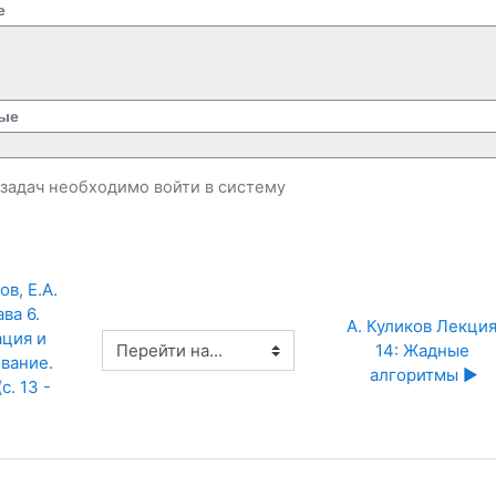
е
ые
и задач необходимо
войти
в систему
в, Е.А. 
а 6. 
А. Куликов Лекция
ция и 
Перейти на...
14: Жадные 
ание. 
алгоритмы ▶︎
. 13 - 