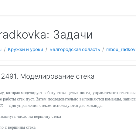
 содержанию
adkovka: Задачи
ы
Кружки и уроки
Белгородская область
mbou_radkov
2491. Моделирование стека
, которая моделирует работу стека целых чисел, управляемого текстов
е работы стек пуст. Затем последовательно выполняются команды, запис
txt
. Для управления стеком используются две команды:
толкнуть число на вершину стека
сло с вершины стека