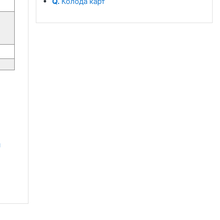
Q.
Колода карт
 