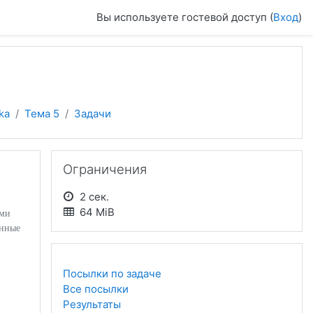
Вы используете гостевой доступ (
Вход
)
ka
Тема 5
Задачи
Пропустить Ограничения
Ограничения
2 сек.
64 MiB
ыми
анные
Посылки по задаче
Все посылки
Результаты