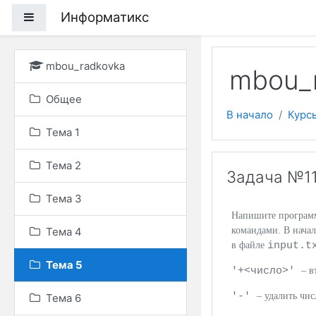
Перейти к основному
Информатикс
Боковая панель
mbou_radkovka
mbou_r
Общее
В начало
Курс
Тема 1
Тема 2
Задача №11
Тема 3
Напишите программу
Тема 4
командами. В начал
input.
в файле
Тема 5
'+<число>'
– в
'-'
– удалить чи
Тема 6