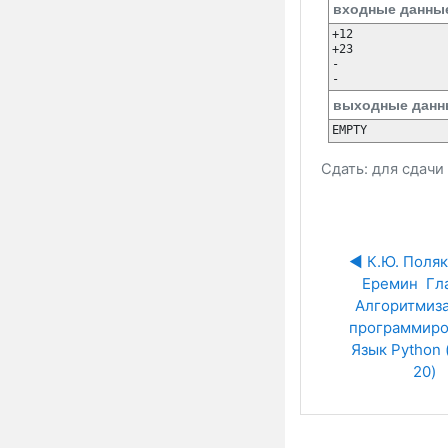
входные данны
+12

+23

-

-
выходные данн
EMPTY
Сдать: для сдач
◀︎ К.Ю. Поляко
Еремин  Глав
Алгоритмиза
программиров
Язык Python (с
20)