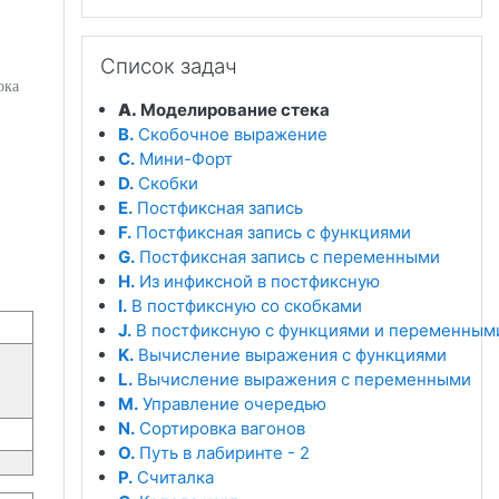
Пропустить Список задач
Список задач
ока
A.
Моделирование стека
B.
Скобочное выражение
C.
Мини-Форт
D.
Скобки
E.
Постфиксная запись
F.
Постфиксная запись с функциями
G.
Постфиксная запись с переменными
H.
Из инфиксной в постфиксную
I.
В постфиксную со скобками
J.
В постфиксную с функциями и переменным
K.
Вычисление выражения с функциями
L.
Вычисление выражения с переменными
M.
Управление очередью
N.
Сортировка вагонов
O.
Путь в лабиринте - 2
P.
Считалка