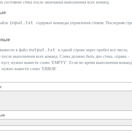
ть состояние стека после окончания выполнения всех команд.
ые
input.txt
файле
содержат команды управления стеком. Последняя стр
нные
output.txt
вывести в файл
в одной строке через пробел все числа,
е после выполнения всех команд. Слева должно быть дно стека, справа –
к пуст, нужно вывести слово 'EMPTY'. Если во время выполнения команд
 нужно вывести слово 'ERROR'.
е
ые