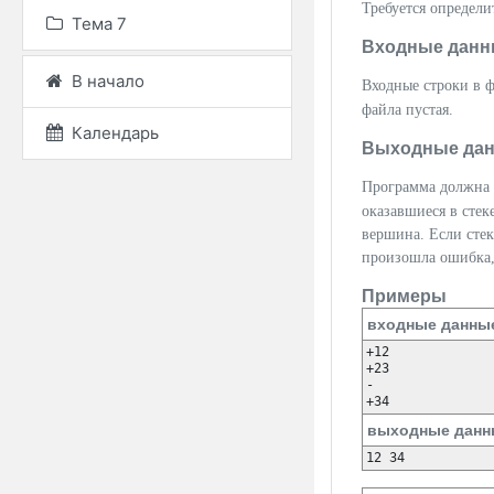
Требуется определи
Тема 7
Входные данн
В начало
Входные строки в 
файла пустая.
Календарь
Выходные да
Программа должна 
оказавшиеся в стек
вершина. Если сте
произошла ошибка,
Примеры
входные данны
+12

+23

-

+34
выходные данн
12 34