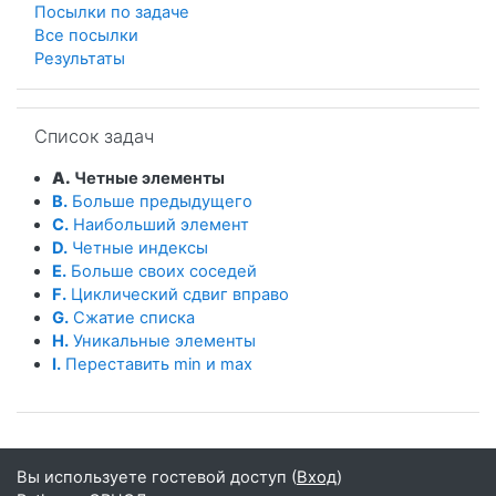
Посылки по задаче
Все посылки
Результаты
Пропустить Список задач
Список задач
A.
Четные элементы
B.
Больше предыдущего
C.
Наибольший элемент
D.
Четные индексы
E.
Больше своих соседей
F.
Циклический сдвиг вправо
G.
Сжатие списка
H.
Уникальные элементы
I.
Переставить min и max
Вы используете гостевой доступ (
Вход
)