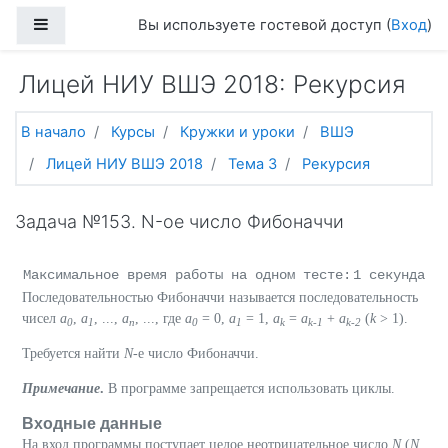
Перейти к основному содержанию
Боковая панель
Вы используете гостевой доступ (
Вход
)
Лицей НИУ ВШЭ 2018: Рекурсия
В начало
Курсы
Кружки и уроки
ВШЭ
Лицей НИУ ВШЭ 2018
Тема 3
Рекурсия
Задача №153. N-ое число Фибоначчи
Максимальное время работы на одном тесте:
1 секунда
Последовательностью Фибоначчи называется последовательность
чисел
a
,
a
, ...,
a
, ..., где
a
= 0,
a
= 1,
a
=
a
+
a
(
k
> 1).
0
1
n
0
1
k
k-1
k-2
Требуется найти
N
-е число Фибоначчи.
Примечание
.
В программе запрещается использовать циклы.
Входные данные
На вход программы поступает целое неотрицательное число
N
(
N