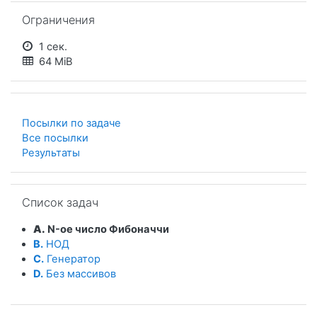
Пропустить Ограничения
Ограничения
1 сек.
64 MiB
Посылки по задаче
Все посылки
Результаты
Пропустить Список задач
Список задач
A.
N-ое число Фибоначчи
B.
НОД
C.
Генератор
D.
Без массивов