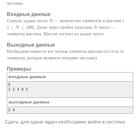
числами.
Входные данные
Сначала задано число
— количество элементов в массиве (
N
N
1
≤
≤
100
). Далее через пробел записаны
чисел —
1
≤
N
≤
N
100
N
N
элементы массива. Массив состоит из целых чисел.
Выходные данные
Необходимо вывести все четные элементы массива (то есть те
элементы, которые являются четными числами).
Примеры
входные данные
5

1 2 3 4 5

выходные данные
Сдать: для сдачи задач необходимо
войти
в систему