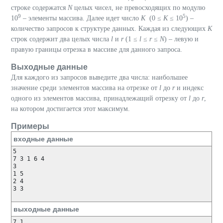
строке содержатся
N
целых чисел, не превосходящих по модулю
9
5
10
– элементы массива. Далее идет число
K
(0 ≤
K
≤ 10
) –
количество запросов к структуре данных. Каждая из следующих
K
строк содержит два целых числа
l
и
r
(1 ≤
l
≤
r
≤
N
) – левую и
правую границы отрезка в массиве для данного запроса.
Выходные данные
Для каждого из запросов выведите два числа: наибольшее
значение среди элементов массива на отрезке от
l
до
r
и индекс
одного из элементов массива, принадлежащий отрезку от
l
до
r
,
на котором достигается этот максимум.
Примеры
входные данные
5

7 3 1 6 4

3

1 5

2 4

3 3

выходные данные
7 1
