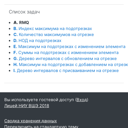
Пропустить Список задач
Список задач
A.
RMQ
B.
Индекс максимума на подотрезках
C.
Количество максимумов на отрезке
D.
НОД на подотрезках
E.
Максимум на подотрезках с изменением элемента
F.
Суммы на подотрезках с изменением элемента
G.
Дерево интервалов с обновлением на отрезке
H.
Максимум на подотрезках с добавлением на отрез
I.
Дерево интервалов с присваиванием на отрезке
Вы используете гостевой доступ (
Вход
)
Лицей НИУ ВШЭ 2018
Сводка хранения данных
Переключить на стандартную тему