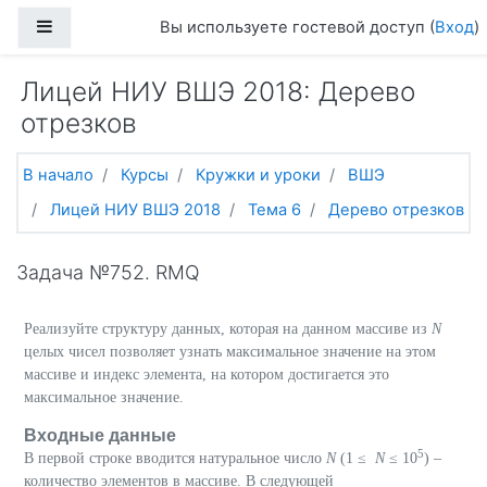
Перейти к основному содержанию
Боковая панель
Вы используете гостевой доступ (
Вход
)
Лицей НИУ ВШЭ 2018: Дерево
отрезков
В начало
Курсы
Кружки и уроки
ВШЭ
Лицей НИУ ВШЭ 2018
Тема 6
Дерево отрезков
Задача №752. RMQ
Реализуйте структуру данных, которая на данном массиве из
N
целых чисел позволяет узнать максимальное значение на этом
массиве и индекс элемента, на котором достигается это
максимальное значение.
Входные данные
5
В первой строке вводится натуральное число
N
(1 ≤
N
≤ 10
) –
количество элементов в массиве. В следующей