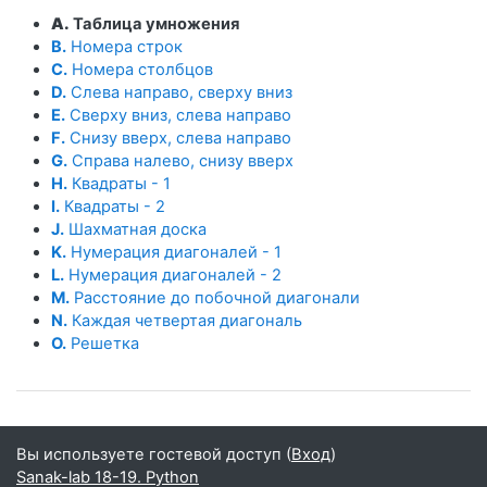
A.
Таблица умножения
B.
Номера строк
C.
Номера столбцов
D.
Слева направо, сверху вниз
E.
Сверху вниз, слева направо
F.
Снизу вверх, слева направо
G.
Справа налево, снизу вверх
H.
Квадраты - 1
I.
Квадраты - 2
J.
Шахматная доска
K.
Нумерация диагоналей - 1
L.
Нумерация диагоналей - 2
M.
Расстояние до побочной диагонали
N.
Каждая четвертая диагональ
O.
Решетка
Вы используете гостевой доступ (
Вход
)
Sanak-lab 18-19. Python