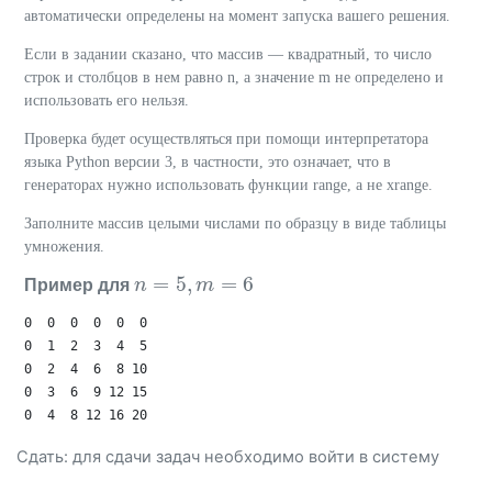
автоматически определены на момент запуска вашего решения.
Если в задании сказано, что массив — квадратный, то число
строк и столбцов в нем равно n, а значение m не определено и
использовать его нельзя.
Проверка будет осуществляться при помощи интерпретатора
языка Python версии 3, в частности, это означает, что в
генераторах нужно использовать функции range, а не xrange.
Заполните массив целыми числами по образцу в виде таблицы
умножения.
=
5
,
=
6
Пример для
n
n
=
5
,
m
=
6
m
0  0  0  0  0  0 

0  1  2  3  4  5 

0  2  4  6  8 10

0  3  6  9 12 15

Сдать: для сдачи задач необходимо
войти
в систему