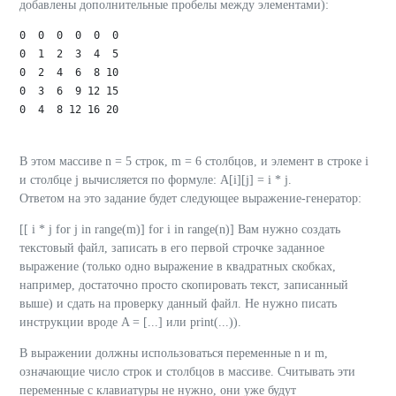
добавлены дополнительные пробелы между элементами):
0  0  0  0  0  0

0  1  2  3  4  5

0  2  4  6  8 10

0  3  6  9 12 15

0  4  8 12 16 20

В этом массиве n = 5 строк, m = 6 столбцов, и элемент в строке i
и столбце j вычисляется по формуле: A[i][j] = i * j.
Ответом на это задание будет следующее выражение-генератор:
[[ i * j for j in range(m)] for i in range(n)] Вам нужно создать
текстовый файл, записать в его первой строчке заданное
выражение (только одно выражение в квадратных скобках,
например, достаточно просто скопировать текст, записанный
выше) и сдать на проверку данный файл. Не нужно писать
инструкции вроде A = [...] или print(...)).
В выражении должны использоваться переменные n и m,
означающие число строк и столбцов в массиве. Считывать эти
переменные с клавиатуры не нужно, они уже будут