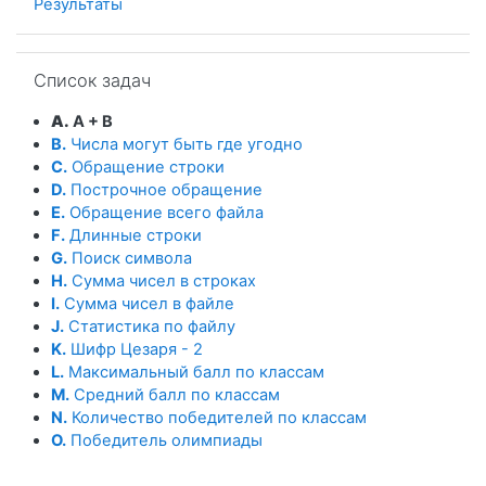
Результаты
Пропустить Список задач
Список задач
A.
A + B
B.
Числа могут быть где угодно
C.
Обращение строки
D.
Построчное обращение
E.
Обращение всего файла
F.
Длинные строки
G.
Поиск символа
H.
Сумма чисел в строках
I.
Сумма чисел в файле
J.
Статистика по файлу
K.
Шифр Цезаря - 2
L.
Максимальный балл по классам
M.
Средний балл по классам
N.
Количество победителей по классам
O.
Победитель олимпиады