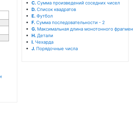
C.
Сумма произведений соседних чисел
D.
Список квадратов
E.
Футбол
F.
Сумма последовательности - 2
G.
Максимальная длина монотонного фрагмен
H.
Детали
I.
Чехарда
J.
Порядочные числа
 