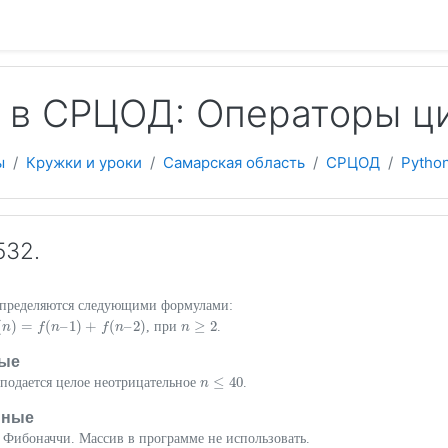
 содержанию
n в СРЦОД: Операторы ц
ы
Кружки и уроки
Самарская область
СРЦОД
Pytho
532.
определяются следующими формулами:
(
)
=
(
–
1
)
+
(
–
2
)
≥
2
, при
.
–
n
1
)
+
f
(
n
f
–
2
n
)
f
n
n
n
≥
2
ые
≤
40
подается целое неотрицательное
.
n
n
≤
40
нные
 Фибоначчи. Массив в программе не использовать.