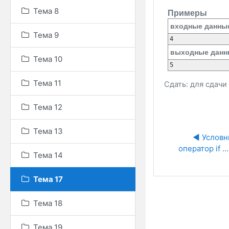
Тема 8
Примеры
входные данны
Тема 9
4
выходные данн
Тема 10
5
Тема 11
Сдать: для сдач
Тема 12
Тема 13
◀︎ Условн
оператор if ... 
Тема 14
Тема 17
Тема 18
Тема 19