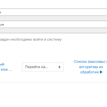
е
ые
и задач необходимо
войти
в систему
Списки (массивы) и
ый 
Перейти на...
алгоритмы их 
else ...
обработки ▶︎