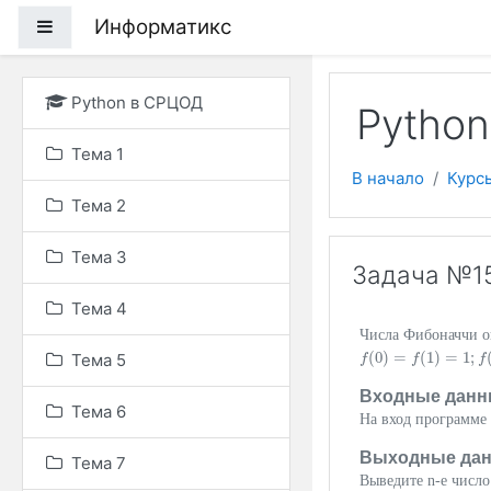
Перейти к основному
Информатикс
Боковая панель
Python в СРЦОД
Pytho
Тема 1
В начало
Курс
Тема 2
Тема 3
Задача №1
Тема 4
Числа Фибоначчи 
(
0
)
=
(
1
)
=
1
;
Тема 5
f
f
(
0
)
=
f
(
1
)
f
=
1
;
f
(
n
)
=
f
(
f
n
Входные данн
Тема 6
На вход программе 
Выходные да
Тема 7
Выведите n-е число