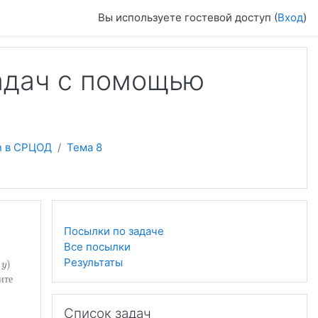
Вы используете гостевой доступ (
Вход
)
задач с помощью
n в СРЦОД
Тема 8
Посылки по задаче
Все посылки
Результаты
)
y
y
)
ите
Пропустить Список задач
Список задач