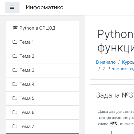
Перейти к основному
Информатикс
Боковая панель
Python в СРЦОД
Python
Тема 1
функц
Тема 2
В начало
Курс
2. Решение з
Тема 3
Тема 4
Задача №37
Тема 5
Даны два действит
Тема 6
заштрихованному кв
YES
слово
, иначе 
Тема 7