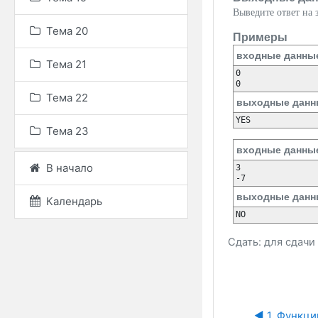
Выведите ответ на з
Тема 20
Примеры
входные данны
Тема 21
0

Тема 22
выходные данн
Тема 23
входные данны
В начало
3

выходные данн
Календарь
Сдать: для сдач
◀︎ 1. Функци