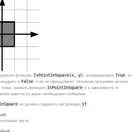
IsPointInSquare(x, y)
True
одержать функцию
, возвращающую
, е
False
 квадрату и
, если не принадлежит. Основная программа должна
IsPointInSquare
ы точки, вызвать функцию
и в зависимости от
чения вывести на экран необходимое сообщение.
InSquare
if
не должна содержать инструкцию
.
ые
вительных числа.
нные