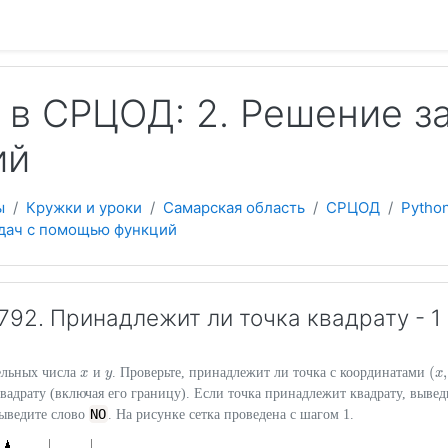
 содержанию
 в СРЦОД: 2. Решение 
ий
ы
Кружки и уроки
Самарская область
СРЦОД
Pytho
адач с помощью функций
92. Принадлежит ли точка квадрату - 1
(
,
ельных числа
и
. Проверьте, принадлежит ли точка с координатами
x
x
y
y
(
x
x
,
адрату (включая его границу). Если точка принадлежит квадрату, вывед
NO
выведите слово
. На рисунке сетка проведена с шагом 1.