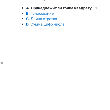
A.
Принадлежит ли точка квадрату - 1
B.
Голосование
C.
Длина отрезка
D.
Сумма цифр числа
сли