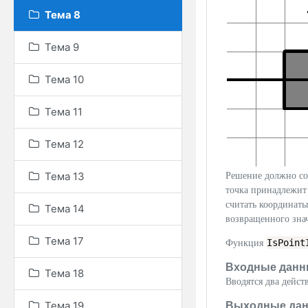
Тема 8
Тема 9
Тема 10
Тема 11
Тема 12
Тема 13
Решение должно с
точка принадлежит
считать координат
Тема 14
возвращенного зна
Тема 17
IsPoint
Функция
Входные данн
Тема 18
Вводятся два дейст
Тема 19
Выходные да