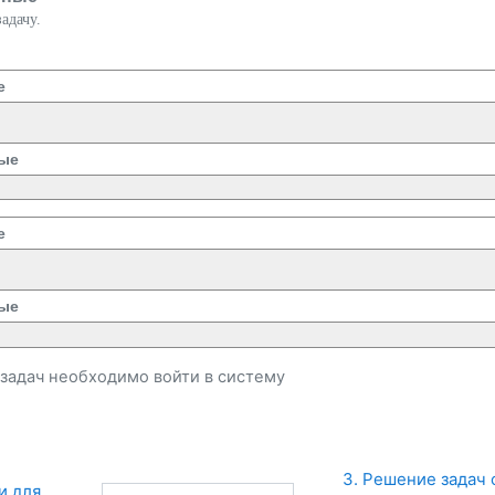
адачу.
е
ые
е
ые
и задач необходимо
войти
в систему
3. Решение задач с
и для 