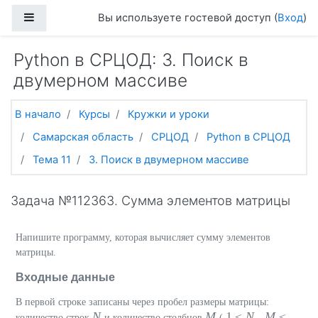
Перейти к основному содержанию
Боковая панель
Вы используете гостевой доступ (
Вход
)
Python в СРЦОД: 3. Поиск в
двумерном массиве
В начало
Курсы
Кружки и уроки
Самарская область
СРЦОД
Python в СРЦОД
Тема 11
3. Поиск в двумерном массиве
Задача №112363. Сумма элементов матрицы
Напишите программу, которая вычисляет сумму элементов
матрицы.
Входные данные
В первой строке записаны через пробел размеры матрицы:
N
M
1 ≤
N
,
M
≤
количество строк
и количество столбцов
(