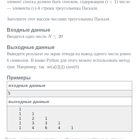
+
1
элемент списка должен быть списком, содержащим (
) число
i
i
+
1
— элементы (
)-й строки треугольника Паскаля.
i
i
Заполните этот массив числами треугольника Паскаля.
Входные данные
≤
20
Вводится одно число
N
N
≤
20
Выходные данные
Выведите результат на экран отводя на вывод одного числа ровно
6 символов. В языке Python для этого можно использовать метод
rjust. Например, так: str(a[i][j]).rjust(6)
Примеры
входные данные
5
выходные данные
     1

     1     1

     1     2     1

     1     3     3     1

     1     4     6     4     1