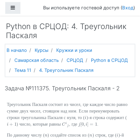
Перейти к основному содержанию
Боковая панель
Вы используете гостевой доступ (
Вход
)
Python в СРЦОД: 4. Треугольник
Паскаля
В начало
Курсы
Кружки и уроки
Самарская область
СРЦОД
Python в СРЦОД
Тема 11
4. Треугольник Паскаля
Задача №111375. Треугольник Паскаля - 2
Треугольник Паскаля состоит из чисел, где каждое число равно
сумме двух чисел, стоящим над ним. Если перенумеровать
строки треугольника Паскаля с нуля, то (
)-я строка содержит (
i
i
i
+
1
[
0
,
]
=
1
) число, которые равны
, где
.
i
i
+
1
C
C
i
j
j
j
[
0
,
i
i
]
=
1
j
По данному числу (
) создайте список из (
) строк, где (
)-й
n
n
n
n
i
i