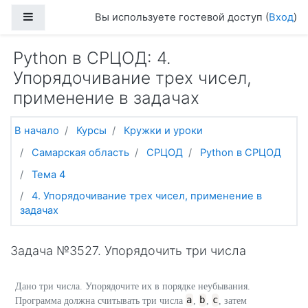
Перейти к основному содержанию
Боковая панель
Вы используете гостевой доступ (
Вход
)
Python в СРЦОД: 4.
Упорядочивание трех чисел,
применение в задачах
В начало
Курсы
Кружки и уроки
Самарская область
СРЦОД
Python в СРЦОД
Тема 4
4. Упорядочивание трех чисел, применение в
задачах
Задача №3527. Упорядочить три числа
Дано три числа. Упорядочите их в порядке неубывания.
a
b
c
Программа должна считывать три числа
,
,
, затем