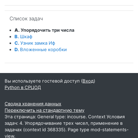
Пропустить Список задач
Список задач
A.
Упорядочить три числа
B.
Шкаф
C.
Узник замка Иф
D.
Вложенные коробки
Вы используете гостевой доступ (
Вход
)
Python в СРЦОД
Сводка хранения данных
Переключить на стандартную тему
Эта страница: General type: incourse. Context Условия
задач: 4. Упорядочивание трех чисел, применение в
задачах (context id 368335). Page type mod-statements-
view.