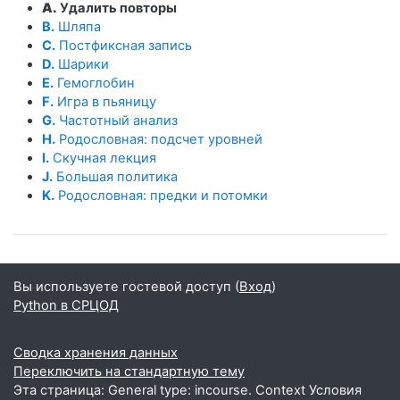
A.
Удалить повторы
B.
Шляпа
C.
Постфиксная запись
D.
Шарики
E.
Гемоглобин
F.
Игра в пьяницу
G.
Частотный анализ
H.
Родословная: подсчет уровней
I.
Скучная лекция
J.
Большая политика
K.
Родословная: предки и потомки
Вы используете гостевой доступ (
Вход
)
Python в СРЦОД
Сводка хранения данных
Переключить на стандартную тему
Эта страница: General type: incourse. Context Условия