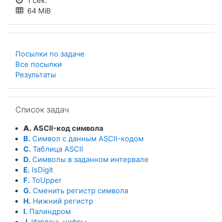
1 сек.
64 MiB
Посылки по задаче
Все посылки
Результаты
Пропустить Список задач
Список задач
A.
ASCII-код символа
B.
Символ с данным ASCII-кодом
C.
Таблица ASCII
D.
Символы в заданном интервале
E.
IsDigit
F.
ToUpper
G.
Сменить регистр символа
H.
Нижний регистр
I.
Палиндром
J.
Извлечь цифры