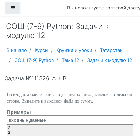
Перейти к основному содержанию
Боковая панель
Вы используете гостевой досту
СОШ (7-9) Python: Задачи к
модулю 12
В начало
Курсы
Кружки и уроки
Татарстан
СОШ (7-9) Python
Тема 12
Задачи к модулю 12
Задача №111326. A + B
Во входном файле записано два целых числа, каждое в отдельной
строке. Выведите в выходной файл их сумму.
Примеры
входные данные
2

2