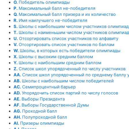
O.
Победитель олимпиады
P.
Максимальный балл не-победителя
Q.
Максимальный балл призера и их количество
R.
Имя наилучшего не-победителя
S.
Школы с наибольшим числом участников олимпиа
T.
Школы с наименьшим числом участников олимпиа
U.
Отсортировать список участников по алфавиту
V.
Отсортировать список участников по баллам
W.
Школы, в которых есть победители олимпиады
X.
Школы с высоким средним баллом
Y.
Школы с наибольшим средним баллом
Z.
Список школ упорядоченный по числу участников
AA.
Список школ упорядоченный по среднему баллу 
AB.
Школы с наибольшим числом победителей
AC.
Семипроцентный барьер
AD.
Упорядочить список партий по числу голосов
AE.
Выборы Президента
AF.
Выборы Государственной Думы
AG.
Проходной балл
AH.
Полупроходной балл
AI.
Призеры олимпиады