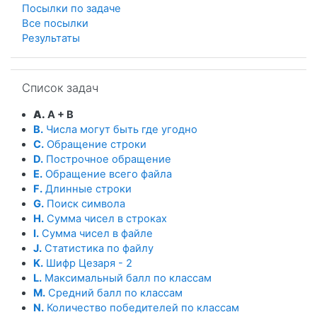
Посылки по задаче
Все посылки
Результаты
Пропустить Список задач
Список задач
A.
A + B
B.
Числа могут быть где угодно
C.
Обращение строки
D.
Построчное обращение
E.
Обращение всего файла
F.
Длинные строки
G.
Поиск символа
H.
Сумма чисел в строках
I.
Сумма чисел в файле
J.
Статистика по файлу
K.
Шифр Цезаря - 2
L.
Максимальный балл по классам
M.
Средний балл по классам
N.
Количество победителей по классам