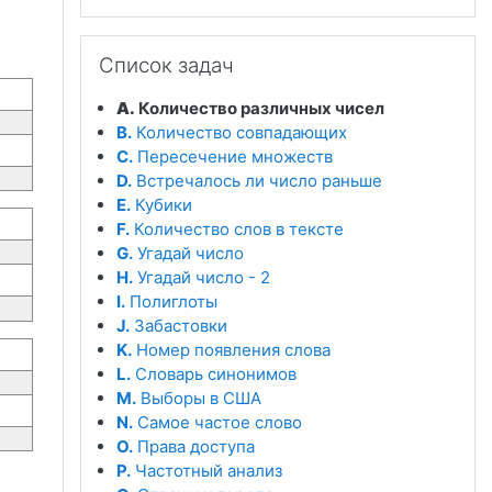
Пропустить Список задач
Список задач
A.
Количество различных чисел
B.
Количество совпадающих
C.
Пересечение множеств
D.
Встречалось ли число раньше
E.
Кубики
F.
Количество слов в тексте
G.
Угадай число
H.
Угадай число - 2
I.
Полиглоты
J.
Забастовки
K.
Номер появления слова
L.
Словарь синонимов
M.
Выборы в США
N.
Самое частое слово
O.
Права доступа
P.
Частотный анализ