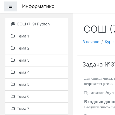
Перейти к основному
Информатикс
Боковая панель
СОШ (7-9) Python
СОШ (7
Тема 1
В начало
Курс
Тема 2
Тема 3
Задача №37
Тема 4
Дан список чисел, 
Тема 5
встречается различ
Примечание. Эту за
Тема 6
Входные данн
Вводится список це
Тема 7