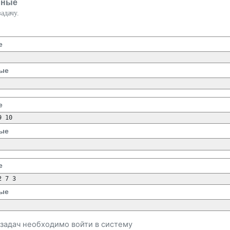
нные
адачу.
е
ые
е
9 10
ые
е
2 7 3
ые
и задач необходимо
войти
в систему