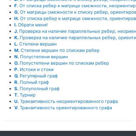
F.
От списка ребер к матрице смежности, неориенти
G.
От матрицы смежности к списку ребер, ориентиро
H.
От списка ребер к матрице смежности, ориентиро
I.
Обрати меня!
J.
Проверка на наличие параллельных ребер, неорие
K.
Проверка на наличие параллельных ребер, ориент
L.
Степени вершин
M.
Степени вершин по спискам ребер
N.
Полустепени вершин
O.
Полустепени вершин по спискам ребер
P.
Истоки и стоки
Q.
Регулярный граф
R.
Полный граф
S.
Полуполный граф
T.
Турнир
U.
Транзитивность неориентированного графа
V.
Транзитивность ориентированного графа