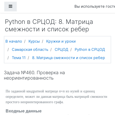
Перейти к основному содержанию
Боковая панель
Вы используете гост
Python в СРЦОД: 8. Матрица
смежности и список ребер
В начало
Курсы
Кружки и уроки
Самарская область
СРЦОД
Python в СРЦОД
Тема 11
8. Матрица смежности и список ребер
Задача №460. Проверка на
неориентированность
По заданной квадратной матрице
n
×
n
из нулей и единиц
определите, может ли данная матрица быть матрицей смежности
простого неориентированного графа.
Входные данные