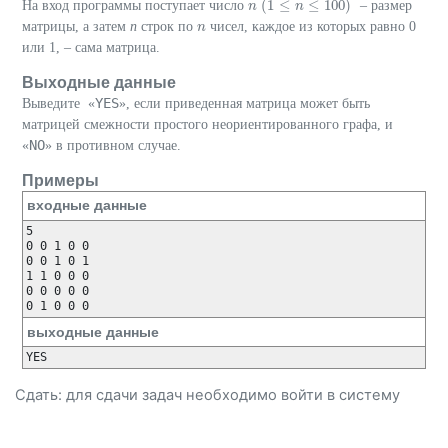
(
1
≤
≤
100
)
На вход программы поступает число
– размер
n
n
(
1
≤
n
≤
n
100
)
матрицы, а затем
n
строк по
чисел, каждое из которых равно 0
n
n
или 1, – сама матрица.
Выходные данные
YES
Выведите «
», если приведенная матрица может быть
матрицей смежности простого неориентированного графа, и
NO
«
» в противном случае.
Примеры
входные данные
5

0 0 1 0 0 

0 0 1 0 1 

1 1 0 0 0 

0 0 0 0 0 

выходные данные
Сдать: для сдачи задач необходимо
войти
в систему