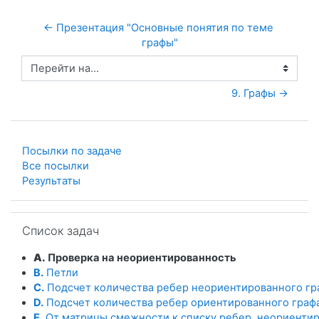
← Презентация "Основные понятия по теме 
графы"
Перейти на...
9. Графы →
Посылки по задаче
Все посылки
Результаты
Пропустить Список задач
Список задач
A.
Проверка на неориентированность
B.
Петли
C.
Подсчет количества ребер неориентированного гр
D.
Подсчет количества ребер ориентированного граф
E.
От матрицы смежности к списку ребер, неориенти