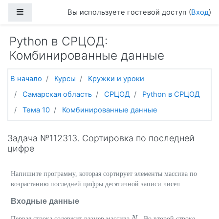
Перейти к основному содержанию
Боковая панель
Вы используете гостевой доступ (
Вход
)
Python в СРЦОД:
Комбинированные данные
В начало
Курсы
Кружки и уроки
Самарская область
СРЦОД
Python в СРЦОД
Тема 10
Комбинированные данные
Задача №112313. Сортировка по последней
цифре
Напишите программу, которая сортирует элементы массива по
возрастанию последней цифры десятичной записи чисел.
Входные данные
N
Первая строка содержит размер массива
. Во второй строке