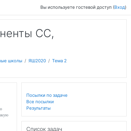
Вы используете гостевой доступ (
Вход
)
оненты СС,
ные школы
ЯШ2020
Тема 2
Посылки по задаче
Все посылки
Результаты
ко
такую
Пропустить Список задач
Список задач