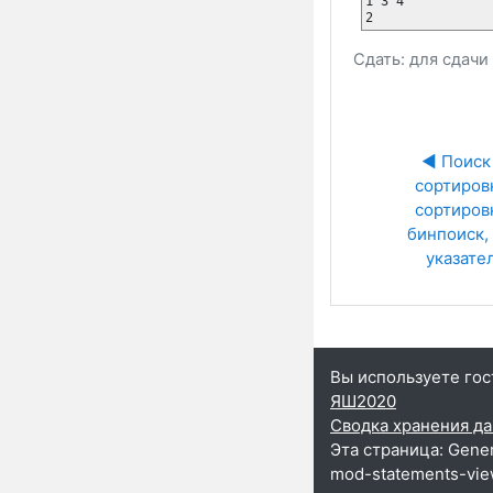
1 3 4 

2 
Сдать: для сдач
◀︎ Поиск 
сортировк
сортировк
бинпоиск, 
указате
Вы используете гос
ЯШ2020
Сводка хранения д
Эта страница: Gener
mod-statements-vie