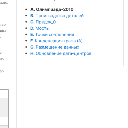
ожно,
A.
Олимпиада-2010
B.
Производство деталей
C.
Предок_0
ство
D.
Мосты
ющих
E.
Точки сочленения
.
F.
Конденсация графа (A)
G.
Размещение данных
е
H.
Обновление дата-центров
 во
.
ера