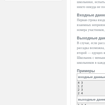
школьники, испыты
никто никуда не по
Входные данн
Первая строка вход
взаимных неприязн
номера участников
Выходные да
В случае, если рас
рассадка возможна,
второй — едущих во
Школьник с меньши
школьников в кажд
Примеры
входные данны
4 3

1 2

2 3

2 4
выходные данн