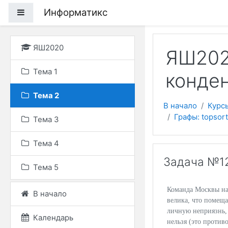
Перейти к основному
Информатикс
Боковая панель
ЯШ2020
ЯШ2020
Тема 1
конде
Тема 2
В начало
Курс
Графы: topsor
Тема 3
Тема 4
Задача №1
Тема 5
Команда Москвы на
В начало
велика, что помеща
личную неприязнь, 
Календарь
нельзя (это против