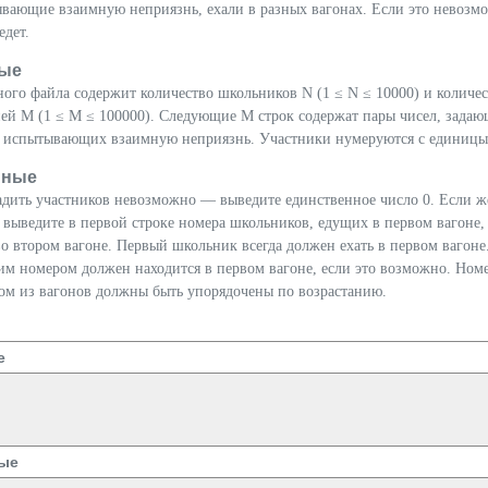
вающие взаимную неприязнь, ехали в разных вагонах. Если это невозм
едет.
ые
ного файла содержит количество школьников N (1 ≤ N ≤ 10000) и количе
ей M (1 ≤ M ≤ 100000). Следующие M строк содержат пары чисел, зада
, испытывающих взаимную неприязнь. Участники нумеруются с единицы
нные
садить участников невозможно — выведите единственное число 0. Если ж
 выведите в первой строке номера школьников, едущих в первом вагоне,
 втором вагоне. Первый школьник всегда должен ехать в первом вагоне
м номером должен находится в первом вагоне, если это возможно. Ном
ом из вагонов должны быть упорядочены по возрастанию.
е
ые