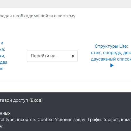
и задач необходимо
войти
в систему
и 
Структуры Lite: 
а: 
стек, очередь, дек,
Перейти на...
и, 
двусвязный список
два 
▶︎
ля
тевой доступ (
Вход
)
анных
al type: incourse. Context Условия задач: Графы: topsort, ко
w.