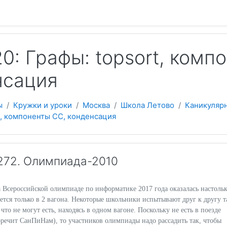
 содержанию
: Графы: topsort, комп
нсация
ы
Кружки и уроки
Москва
Школа Летово
Каникуляр
t, компоненты СС, конденсация
272. Олимпиада-2010
 Всероссийской олимпиаде по информатике 2017 года оказалась настоль
ется только в 2 вагона. Некоторые школьники испытывают друг к другу 
что не могут есть, находясь в одном вагоне. Поскольку не есть в поезде
оречит СанПиНам), то участников олимпиады надо рассадить так, чтобы