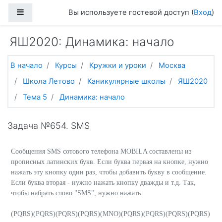
Перейти к основному содержанию
Боковая панель
Вы используете гостевой доступ (
Вход
)
ЯШ2020: Динамика: начало
В начало
Курсы
Кружки и уроки
Москва
Школа Летово
Каникулярные школы
ЯШ2020
Тема 5
Динамика: начало
Задача №654. SMS
Сообщения SMS сотового телефона MOBILA составлены из
прописных латинских букв. Если буква первая на кнопке, нужно
нажать эту кнопку один раз, чтобы добавить букву в сообщение.
Если буква вторая - нужно нажать кнопку дважды и т.д. Так,
чтобы набрать слово "SMS", нужно нажать
(PQRS)(PQRS)(PQRS)(PQRS)(MNO)(PQRS)(PQRS)(PQRS)(PQRS)