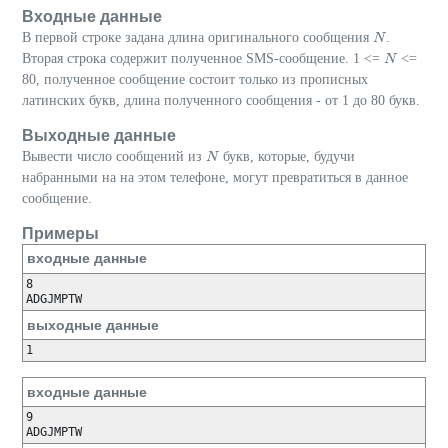
Входные данные
В первой строке задана длина оригинального сообщения
.
N
N
Вторая строка содержит полученное SMS-сообщение. 1 <=
<=
N
N
80, полученное сообщение состоит только из прописных
латинских букв, длина полученного сообщения - от 1 до 80 букв.
Выходные данные
Вывести число сообщений из
букв, которые, будучи
N
N
набранными на на этом телефоне, могут превратиться в данное
сообщение.
Примеры
входные данные
8

ADGJMPTW
выходные данные
1
входные данные
9

ADGJMPTW