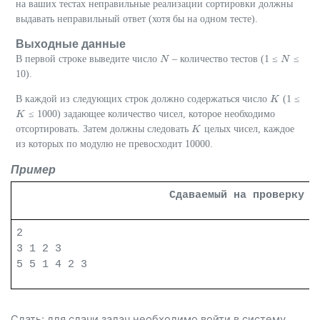
на ваших тестах неправильные реализации сортировки должны
выдавать неправильный ответ (хотя бы на одном тесте).
Выходные данные
В первой строке выведите число
– количество тестов (1 ≤
≤
N
N
N
N
10).
В каждой из следующих строк должно содержаться число
(1 ≤
K
K
≤ 1000) задающее количество чисел, которое необходимо
K
K
отсортировать. Затем должны следовать
целых чисел, каждое
K
K
из которых по модулю не превосходит 10000.
Пример
Сдаваемый на проверку ф
2
3 1 2 3
5 5 1 4 2 3
Сдать: для сдачи задач необходимо
войти
в систему