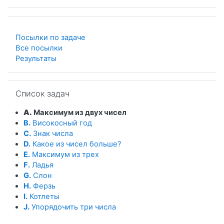
Посылки по задаче
Все посылки
Результаты
Пропустить Список задач
Список задач
A.
Максимум из двух чисел
B.
Високосный год
C.
Знак числа
D.
Какое из чисел больше?
E.
Максимум из трех
F.
Ладья
G.
Слон
H.
Ферзь
I.
Котлеты
J.
Упорядочить три числа