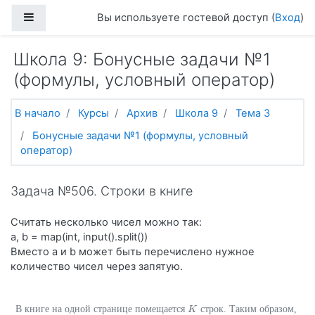
Перейти к основному содержанию
Боковая панель
Вы используете гостевой доступ (
Вход
)
Школа 9: Бонусные задачи №1
(формулы, условный оператор)
В начало
Курсы
Архив
Школа 9
Тема 3
Бонусные задачи №1 (формулы, условный
оператор)
Задача №506. Строки в книге
Считать несколько чисел можно так:
a, b = map(int, input().split())
Вместо a и b может быть перечислено нужное
количество чисел через запятую.
В книге на одной странице помещается
строк. Таким образом,
K
K