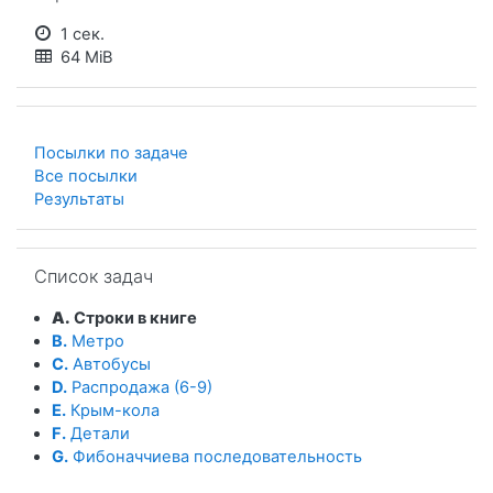
1 сек.
64 MiB
Посылки по задаче
Все посылки
Результаты
Пропустить Список задач
Список задач
A.
Строки в книге
B.
Метро
C.
Автобусы
D.
Распродажа (6-9)
E.
Крым-кола
F.
Детали
G.
Фибоначчиева последовательность