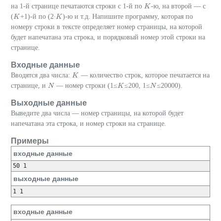
на 1-й странице печатаются строки с 1-й по
-ю, на второй — с
K
K
(
+1)-й по (2∙
)-ю и т.д. Напишите программу, которая по
K
K
K
K
номеру строки в тексте определяет номер страницы, на которой
будет напечатана эта строка, и порядковый номер этой строки на
странице.
Входные данные
Вводятся два числа:
— количество строк, которое печатается на
K
K
странице, и
— номер строки (1≤
≤200, 1≤
≤20000).
N
N
K
K
N
N
Выходные данные
Выведите два числа — номер страницы, на которой будет
напечатана эта строка, и номер строки на странице.
Примеры
входные данные
выходные данные
входные данные