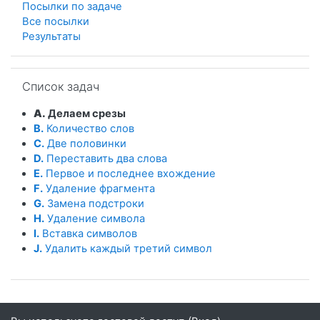
Посылки по задаче
Все посылки
Результаты
Пропустить Список задач
Список задач
A.
Делаем срезы
B.
Количество слов
C.
Две половинки
D.
Переставить два слова
E.
Первое и последнее вхождение
F.
Удаление фрагмента
G.
Замена подстроки
H.
Удаление символа
I.
Вставка символов
J.
Удалить каждый третий символ