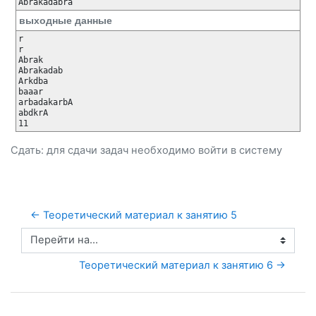
выходные данные
r

r

Abrak

Abrakadab

Arkdba

baaar

arbadakarbA

abdkrA

Сдать: для сдачи задач необходимо
войти
в систему
← Теоретический материал к занятию 5
Перейти на...
Теоретический материал к занятию 6 →