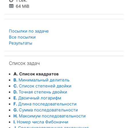
1 сек.
64 MiB
Посылки по задаче
Все посылки
Результаты
Пропустить Список задач
Список задач
A.
Список квадратов
B.
Минимальный делитель
C.
Список степеней двойки
D.
Точная степень двойки
E.
Двоичный логарифм
F.
Длина последовательности
G.
Сумма последовательности
H.
Максимум последовательности
I.
Номер числа Фибоначчи
J.
Среднеквадратичное отклонение